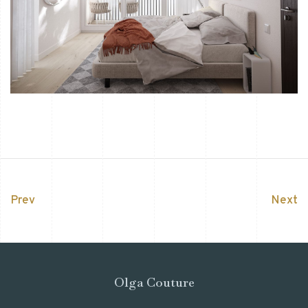
Prev
Next
Olga Couture