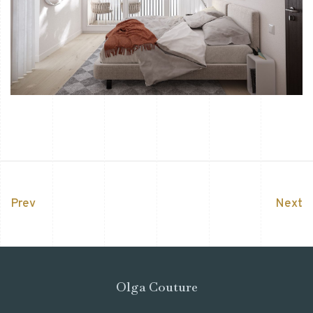
Prev
Next
Olga Couture